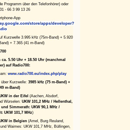
de Programm über den Telefonhörer) oder
 31 - 66 3 99 13 26
rtphone-App
lay.google.com/store/apps/developer?
dio
uf Kurzwelle 3.995 kHz (75m-Band) + 5.920
and) + 7.365 (41 m-Band)
700
m ca. 5.50 Uhr + 18.50 Uhr (manchmal
er) auf Radio700:
ream:
www.radio700.eu/index.php/play
 über Kurzwelle:
3985 kHz (75 m-Band) +
(49 m-Band)
UKW in der Eifel
(Aachen, Alsdorf,
nd Würselen:
UKW 101,2 MHz / Hellenthal,
und Simmerath: UKW 90,1 MHz /
lt: UKW 101,7 MHz
)
UKW in Belgien
(Amel, Burg Reuland,
 und Waimes: UKW 101,7 MHz, Büllingen,