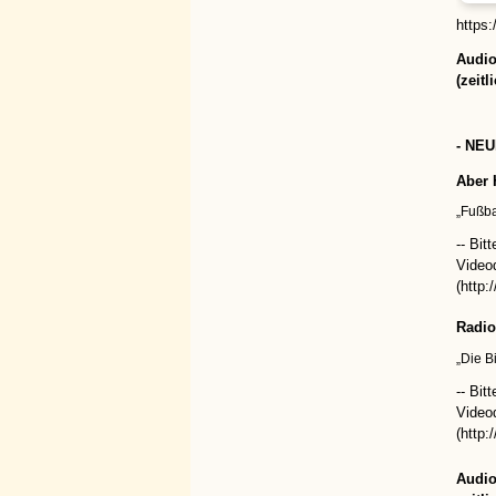
https
Audi
(z
eitl
- NE
Aber 
„Fußba
-- Bit
Video
(http:
Radio
„Die B
-- Bit
Video
(http:
Audio