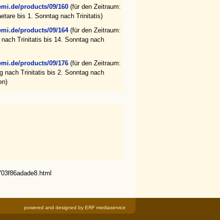
mi.de/products/09/160
(für den Zeitraum:
tare bis 1. Sonntag nach Trinitatis)
mi.de/products/09/164
(für den Zeitraum:
 nach Trinitatis bis 14. Sonntag nach
mi.de/products/09/176
(für den Zeitraum:
g nach Trinitatis bis 2. Sonntag nach
en)
703f86adade8.html
powered and designed by
ERF mediaservice