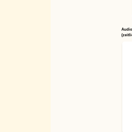
Audi
(z
eitl