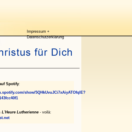
Impressum +
Datenschutzerklärung
uf Spotify
:
en.spotify.com/show/5QHkUvuJCi7xAiyATOfqlE?
143fcc40f1
s
L'Heure Lutherienne
- voilà:
t.net