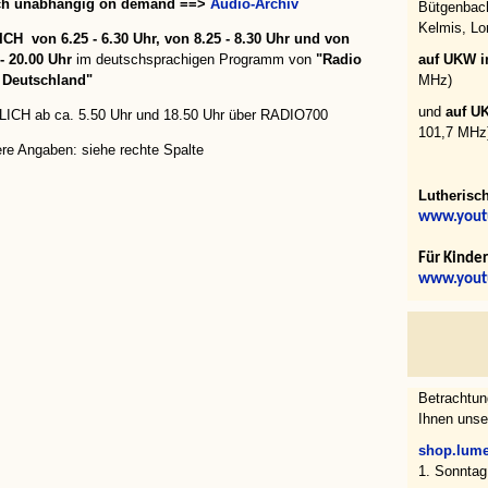
ch
unabhängig on demand
==
>
Audio-Archiv
Bütgenbach
Kelmis, L
CH von 6.25 - 6.30 Uhr, von 8.25 - 8.30 Uhr und von
auf UKW i
 - 20.00 Uhr
im deutschsprachigen Programm von
"Radio
MHz)
Deutschland"
und
auf U
ICH ab ca. 5.50 Uhr und 18.50 Uhr über RADIO700
101,7 MHz
ere Angaben: siehe rechte Spalte
Lutherisc
www.yout
Für Kinder
www.yout
Betrachtun
Ihnen unse
shop.lume
1. Sonntag