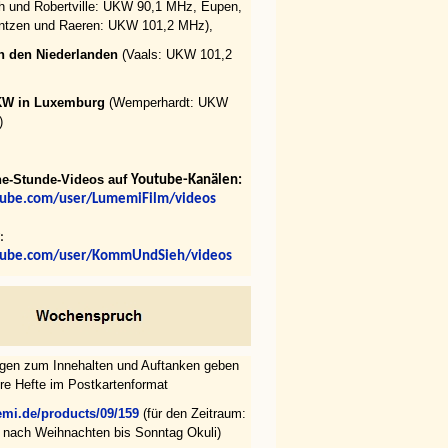
 und Robertville: UKW 90,1 MHz, Eupen,
ontzen und Raeren: UKW 101,2 MHz),
n den Niederlanden
(Vaals: UKW 101,2
KW in Luxemburg
(Wemperhardt: UKW
)
he-Stunde-Videos
auf
Youtube-Kanälen:
ube.com/user/LumemiFilm/videos
:
ube.com/user/KommUndSieh/videos
gen zum Innehalten und Auftanken geben
re Hefte im Postkartenformat
mi.de/products/09/159
(für den Zeitraum:
 nach Weihnachten bis Sonntag Okuli)