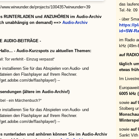
das laufen
://www.wirwunder.de/projects/100435?wirwunder=39
Tel.-Nr. 09
os RUNTERLADEN und ANZUHÖREN im Audio-Archiv
- über Sma
ich
unabhängig on demand)
==
>
Audio-Archiv
https://p
id=SW-Ra
im Radio a
UE AUDIO-BEITRÄGE -
kHz (49m-B
Hallo... - Audio-Kurzspots zu aktuellen Themen:
auf RADIO
ll: Tor verfehlt - Einzug verpasst“
täglich u
te installieren Sie für das Abspielen von Audio- und
etwas früh
dateien den Flashplayer auf Ihrem Rechner.
Im Livest
//get.adobe.com/de/flashplayer/) --
Europaweit
sendungen (ältere im Audio-Archiv!)
6005 kHz 
ibel - ein Märchenbuch?“
sowie
auf 
Stolberg u
te installieren Sie für das Abspielen von Audio- und
Monschau 
dateien den Flashplayer auf Ihrem Rechner.
Winterspe
//get.adobe.com/de/flashplayer/) --
sowie
auf 
s runterladen und anhören können Sie im Audio-Archiv
Sankt Vith