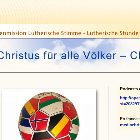
Podcasts a
http://op
si=208293
En francai
mediachris