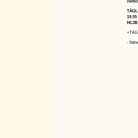
zeitli
TÄGLI
19.55
HCJB 
+TÄGL
- Näh