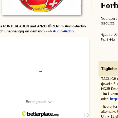
os RUNTERLADEN und ANZUHÖREN im Audio-Archiv
ich
unabhängig on demand)
==
>
Audio-Archiv
Tägliche
TÄGLICH u
(jeweils 5
HCJB Deut
- im Lives
http
oder:
- live unte
alternativ:
Uhr + 19.5